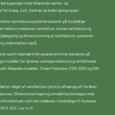
tald-bygninger med tilhørende varme- og
 for kvæg, svin, fjerkræ og andre dyregrupper.
tere ventilationssystemer baseret på forskellige
er inklusiv mekanisk ventilation, tunnel ventilation og
n. Udlægning og dimensionering af ventilations-systemer
ng understøttes også.
ncen samt indendørs klimaparametre kan beregnes på
lige modeller for dyrenes varmeproduktion og omfattende
nkt følgende modeller: Strøm Feenstra, CIGR 2002 og DIN
tter valget af ventilations-princip afhængig af i hvilken
laceres. Dimensioneringen og simulering foretages med
klimaforhold, som kan indlæses i forskellige fil-formater
MY3, REF, csv m.fl.