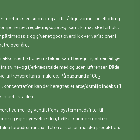
r foretages en simulering af det årlige varme- og elforbrug
komponenter, reguleringsstrategi samt klimatiske forhold.
 på timebasis og giver et godt overblik over variationer i
metre over året
akkoncentrationen i stalden samt beregning af den årlige
a svine- og fjerkræsstalde med og uden luftrenser. Både
ke luftrensere kan simuleres. På baggrund af CO
-
2
H
koncentration kan der beregnes et arbejdsmiljø indeks til
3
klimaet i stalden.
neret varme- og ventilations-system medvirker til
mme og øger dyrevelfærden, hvilket sammen med en
else forbedrer rentabiliteten af den animalske produktion.