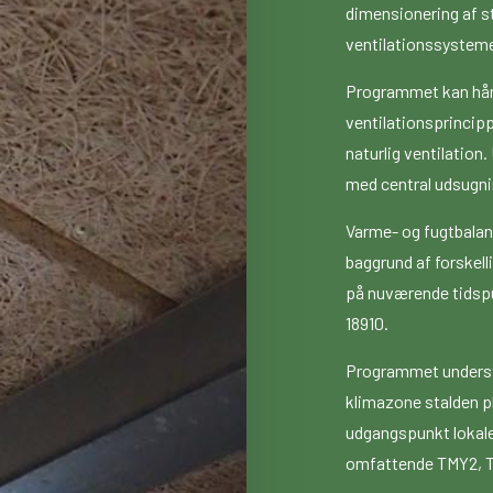
dimensionering af s
ventilationssystemer
Programmet kan hånd
ventilationsprincipp
naturlig ventilatio
med central udsugni
Varme- og fugtbala
baggrund af forskel
på nuværende tidspu
18910.
Programmet understø
klimazone stalden p
udgangspunkt lokale 
omfattende TMY2, T