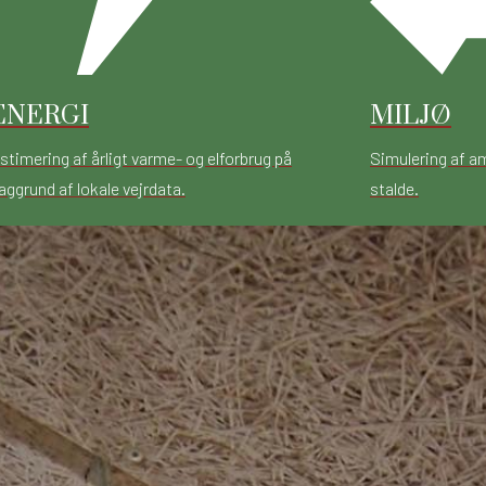
ENERGI
MILJØ
stimering af årligt varme- og elforbrug på
Simulering af a
aggrund af lokale vejrdata.
stalde.