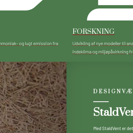
FORSKNING
mmoniak- og lugt emission fra
Udvikling af nye modeller til an
indeklima og miljøpåvirkning fr
DESIGNVÆ
StaldVe
Med StaldVent er det