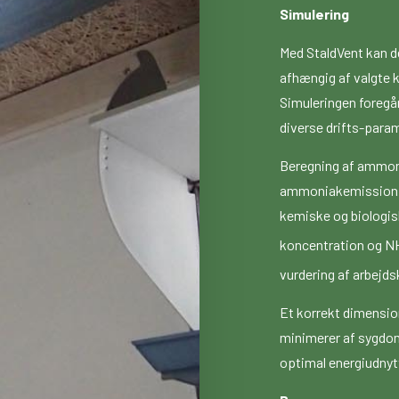
Simulering
Med StaldVent kan de
afhængig af valgte 
Simuleringen foregår
diverse drifts-para
Beregning af ammoni
ammoniakemission fr
kemiske og biologis
koncentration og N
vurdering af arbejds
Et korrekt dimensio
minimerer af sygdo
optimal energiudnytt