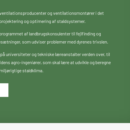
 ventilationsproducenter og ventilationsmontører i det
 projektering og optimering af staldsystemer.
programmet af landbrugskonsulenter til fejlfinding og
besætninger, som udviser problemer med dyrenes trivslen.
å universiteter og tekniske læreanstalter verden over, til
idens agro-ingeniører, som skal lære at udvikle og beregne
iljørigtige staldklima.