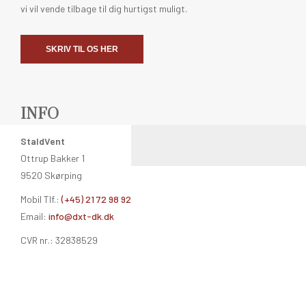
vi vil vende tilbage til dig hurtigst muligt.
SKRIV TIL OS HER
INFO
StaldVent
Ottrup Bakker 1
9520 Skørping
Mobil Tlf.:
(+45) 21 72 98 92
Email:
info@dxt-dk.dk
CVR nr.: 32838529